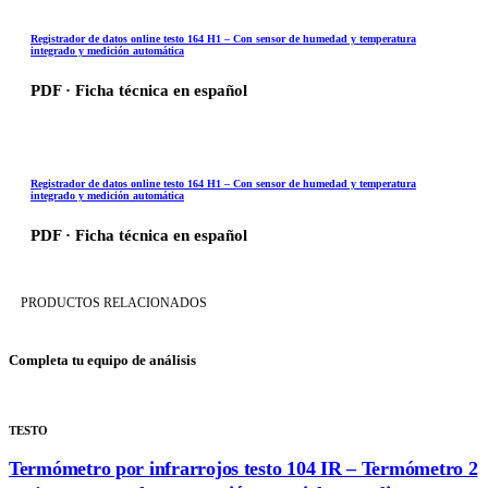
Registrador de datos online testo 164 H1 – Con sensor de humedad y temperatura
Quiénes somos
Lo que hacemos
Aplicaciones
Noticias
Contacto
integrado y medición automática
PDF · Ficha técnica en español
Tienda
Registrador de datos online testo 164 H1 – Con sensor de humedad y temperatura
integrado y medición automática
📞 958 29 35 51
✉ info@dtisa.com
PDF · Ficha técnica en español
PRODUCTOS RELACIONADOS
👤 Iniciar sesión / Registrarse
Completa tu equipo de análisis
TESTO
Termómetro por infrarrojos testo 104 IR – Termómetro 2