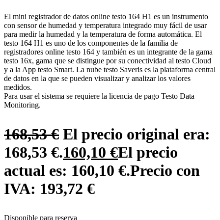
Otros instrumentos de
El mini registrador de datos online testo 164 H1 es un instrumento
medición
con sensor de humedad y temperatura integrado muy fácil de usar
Accesorios
para medir la humedad y la temperatura de forma automática. El
testo 164 H1 es uno de los componentes de la familia de
registradores online testo 164 y también es un integrante de la gama
testo 16x, gama que se distingue por su conectividad al testo Cloud
ACCIONAMIENTO Y
SENSORES Y
y a la App testo Smart. La nube testo Saveris es la plataforma central
ROBÓTICA
DETECCIÓN
de datos en la que se pueden visualizar y analizar los valores
medidos.
Robots
Sistemas RFID
Para usar el sistema se requiere la licencia de pago Testo Data
Monitoring.
Variadores y arrancadores
Sensores de proximidad
Servosistemas
Sensores fotoeléctricos
168,53
€
El precio original era:
Sensores avanzados
168,53 €.
160,10
€
El precio
Sistemas de visión (lectores
de códigos, inspección y
actual es: 160,10 €.
Precio con
visión artificial)
IVA:
193,72
€
Finales de carrera
industriales
Encoders
Disponible para reserva