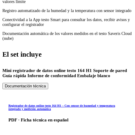
valores límite
Registro automatizado de la humedad y la temperatura con sensor integrado
Conectividad a la App testo Smart para consultar los datos, recibir avisos y
MARCAS DESTACADAS
configurar el registrador
Documentación automática de los valores medidos en el testo Saveris Cloud
Phoenix Contact
(nube)
Testo
El set incluye
Harting
Keller
Mini registrador de datos online testo 164 H1 Soporte de pared
Guía rápida Informe de conformidad Embalaje blanco
Yaskawa
Microcom
Documentación técnica
Aignep
Emotron
Registrador de datos online testo 164 H1 – Con sensor de humedad y temperatura
integrado y medición automática
Beckhoff
PDF · Ficha técnica en español
Datalogic