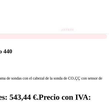
S
NEUMÁTICA Y
FLUÍDICA
MARCAS
as y
Cilindros
l
¡OFERTA!
Electroválvulas
ica
Acondicionamiento de
aire
DESTACADAS
o 440
Caudalímetros
Phoenix Contact
Testo
rial
gama de sondas con el cabezal de la sonda de CO‚ÇÇ con sensor de
Harting
Keller
marios
es: 543,44 €.
Precio con IVA:
Yaskawa
Microcom