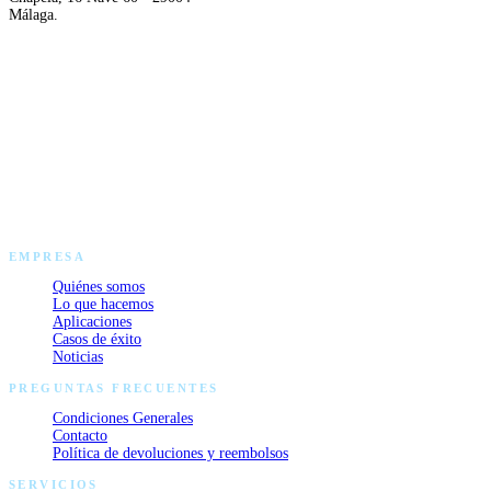
Málaga.
LLÁMANOS
958 29 35 51
ESCRÍBENOS
[email protected]
EMPRESA
Quiénes somos
Lo que hacemos
Aplicaciones
Casos de éxito
Noticias
PREGUNTAS FRECUENTES
Condiciones Generales
Contacto
Política de devoluciones y reembolsos
SERVICIOS