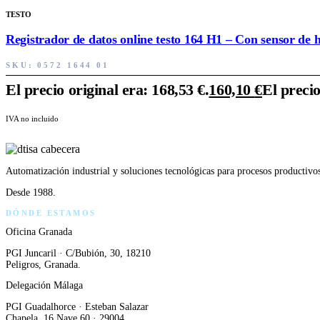
TESTO
Registrador de datos online testo 164 H1 – Con sensor d
SKU:
0572 1644 01
El precio original era: 168,53 €.
160,10
€
El precio
IVA no incluido
Automatización industrial y soluciones tecnológicas para procesos productivo
Desde 1988.
DÓNDE ESTAMOS
Oficina Granada
PGI Juncaril · C/Bubión, 30, 18210
Peligros, Granada.
Delegación Málaga
PGI Guadalhorce · Esteban Salazar
Chapela, 16 Nave 60 · 29004