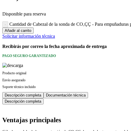
Cámaras termográficas
Otros instrumentos de
Disponible para reserva
medición
Cantidad de Cabezal de la sonda de CO‚ÇÇ - Para empuñaduras po
Accesorios
Añadir al carrito
Solicitar información técnica
Recibirás por correo la fecha aproximada de entrega
PAGO SEGURO GARANTIZADO
Quiénes somos
Lo que hacemos
Producto original
Envío asegurado
Soporte técnico incluido
Descripción completa
Documentación técnica
Descripción completa
📞 958 29 35 51
✉ info@dtisa.com
Ventajas principales