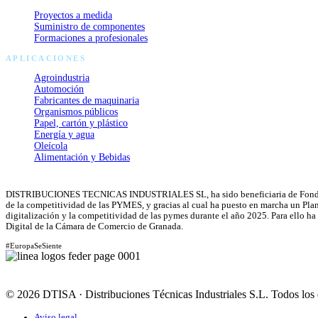
Proyectos a medida
Suministro de componentes
Formaciones a profesionales
APLICACIONES
Agroindustria
Automoción
Fabricantes de maquinaria
Organismos públicos
Papel, cartón y plástico
Energía y agua
Oleícola
Alimentación y Bebidas
DISTRIBUCIONES TECNICAS INDUSTRIALES SL, ha sido beneficiaria de Fondos 
de la competitividad de las PYMES, y gracias al cual ha puesto en marcha un Plan 
digitalización y la competitividad de las pymes durante el año 2025. Para ello 
Digital de la Cámara de Comercio de Granada.
#EuropaSeSiente
© 2026 DTISA · Distribuciones Técnicas Industriales S.L. Todos los 
Aviso legal