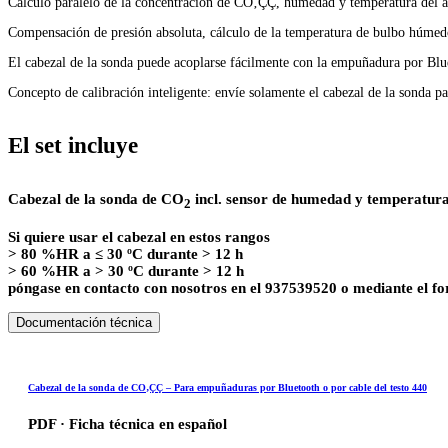
Cálculo paralelo de la concentración de CO‚ÇÇ, humedad y temperatura del air
Compensación de presión absoluta, cálculo de la temperatura de bulbo húmed
El cabezal de la sonda puede acoplarse fácilmente con la empuñadura por Blu
Concepto de calibración inteligente: envíe solamente el cabezal de la sonda pa
El set incluye
Cabezal de la sonda de CO
incl. sensor de humedad y temperatura
2
Si quiere usar el cabezal en estos rangos
> 80 %HR a ≤ 30 ºC durante > 12 h
> 60 %HR a > 30 ºC durante > 12 h
póngase en contacto con nosotros en el 937539520 o mediante el fo
Documentación técnica
Cabezal de la sonda de CO‚ÇÇ – Para empuñaduras por Bluetooth o por cable del testo 440
PDF · Ficha técnica en español