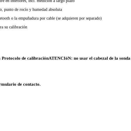
e en interiores, incl. medición a largo plazo
o, punto de rocío y humedad absoluta
etooth o la empuñadura por cable (se adquieren por separado)
ra su calibración
 Protocolo de calibración
ATENCIóN:
no usar el cabezal de la sond
rmulario de contacto.