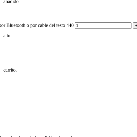
añadido
convertidores de 
Temporizadores
r Bluetooth o por cable del testo 440
a tu
carrito.
Aplicaciones
Noticias