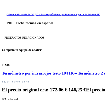
Cabezal de la sonda de CO‚ÇÇ – Para empuñaduras por Bluetooth o por cable del testo 440
PDF · Ficha técnica en español
PRODUCTOS RELACIONADOS
Completa tu equipo de análisis
TESTO
Termómetro por infrarrojos testo 104 IR – Termómetro 2 e
SKU:
0560 1040
El precio original era: 172,06 €.
146,25
€
El precio
IVA no incluido